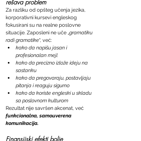
rešava problem
Za razliku od opšteg učenja jezika, 
korporativni kursevi engleskog 
fokusirani su na realne poslovne 
situacije. Zaposleni ne uče „
gramatiku
radi
gramatike
“, već:
kako da napišu jasan i 
profesionalan mejl
kako da precizno izlože ideju na 
sastanku
kako da pregovaraju, postavljaju 
pitanja i reaguju sigurno
kako da koriste engleski u skladu 
sa poslovnom kulturom
Rezultat nije savršen akcenat, već 
funkcionalna, samouverena 
komunikacija.
Finansijski efekti bolje 