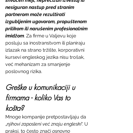
shvaćen mejl, neprecizan izveštaj ili 
nesiguran nastup pred stranim 
partnerom može rezultirati 
izgubljenim ugovorom, propuštenom 
prilikom ili narušenim profesionalnim 
imidžom
. Za firme u Valjevu koje 
posluju sa inostranstvom ili planiraju 
izlazak na strano tržište, korporativni 
kursevi engleskog jezika nisu trošak, 
već mehanizam za smanjenje 
poslovnog rizika.
Greške u komunikaciji u 
firmama - koliko Vas to 
košta?
Mnoge kompanije pretpostavljaju da 
„
njihovi
zaposleni
već
znaju
engleski
“. U 
praksi, to često znači 
osnovno 