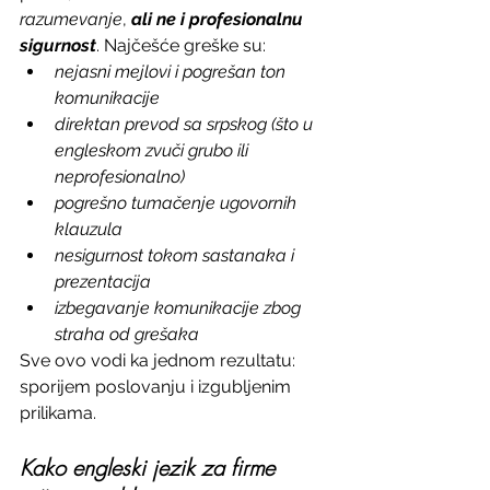
razumevanje
, 
ali ne i profesionalnu 
sigurnost
. Najčešće greške su:
nejasni mejlovi i pogrešan ton 
komunikacije
direktan prevod sa srpskog (što u 
engleskom zvuči grubo ili 
neprofesionalno)
pogrešno tumačenje ugovornih 
klauzula
nesigurnost tokom sastanaka i 
prezentacija
izbegavanje komunikacije zbog 
straha od grešaka
Sve ovo vodi ka jednom rezultatu: 
sporijem poslovanju i izgubljenim 
prilikama.
Kako engleski jezik za firme 