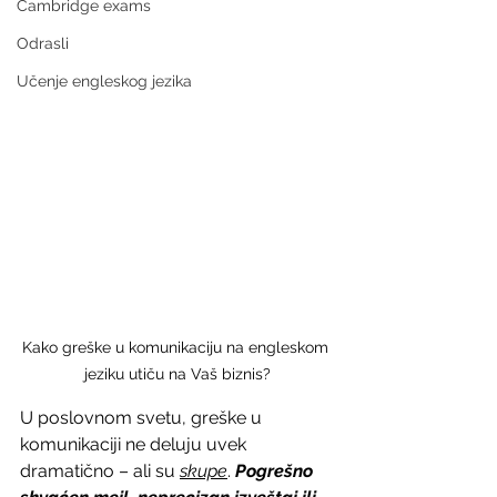
Cambridge exams
Odrasli
Učenje engleskog jezika
Kako greške u komunikaciju na engleskom 
jeziku utiču na Vaš biznis?
U poslovnom svetu, greške u 
komunikaciji ne deluju uvek 
dramatično – ali su 
skupe
. 
Pogrešno 