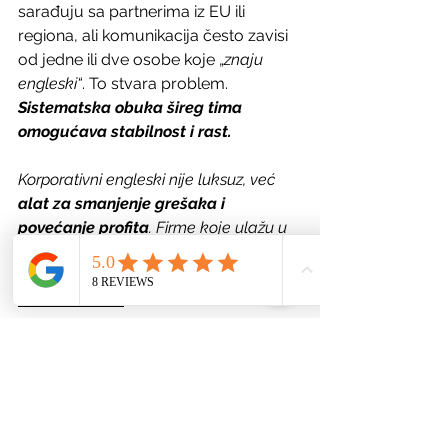
sarađuju sa partnerima iz EU ili 
regiona, ali komunikacija često zavisi 
od jedne ili dve osobe koje „
znaju 
engleski“
. To stvara problem. 
Sistematska obuka šireg tima 
omogućava stabilnost i rast.
Korporativni engleski nije luksuz, već 
alat za smanjenje grešaka i 
povećanje profita
. Firme koje 
ulažu u 
jezičke veštine
svojih zaposlenih ulažu 
direktno u efikasnost, sigurnost i 
konkurentnost
.
Ako želite da procenite nivo znanja u 
vašoj firmi i saznate kako izgleda 
program prilagođen baš vašem 
poslovanju u Valjevu, vreme je za 
strateški pristup učenju engleskog. 