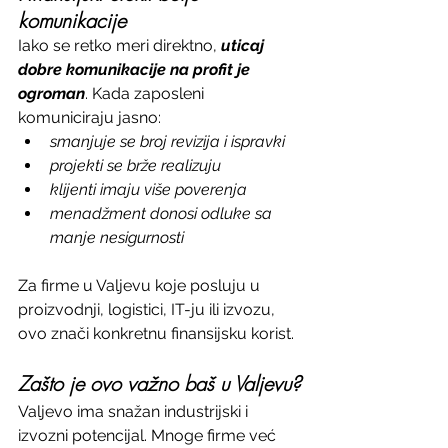
komunikacije
Iako se retko meri direktno, 
uticaj 
dobre komunikacije na profit je 
ogroman
. Kada zaposleni 
komuniciraju jasno:
smanjuje se broj revizija i ispravki
projekti se brže realizuju
klijenti imaju više poverenja
menadžment donosi odluke sa 
manje nesigurnosti
Za firme u Valjevu koje posluju u 
proizvodnji, logistici, IT-ju ili izvozu, 
ovo znači konkretnu finansijsku korist.
Zašto je ovo važno baš u Valjevu?
Valjevo ima snažan industrijski i 
izvozni potencijal. Mnoge firme već 