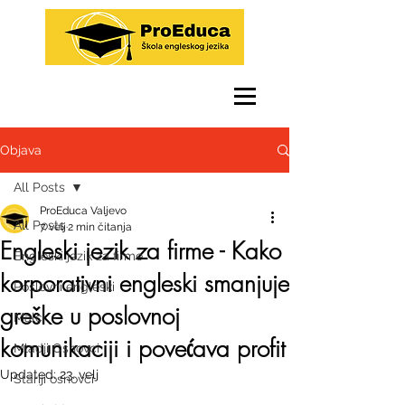
Objava
All Posts
ProEduca Valjevo
All Posts
7. velj
2 min čitanja
Engleski jezik za firme - Kako
Engleski jezik za firme
korporativni engleski smanjuje
Poslovni engleski
greške u poslovnoj
Malci
komunikaciji i povećava profit
Mladji Osnovci
Updated:
23. velj
Stariji osnovci