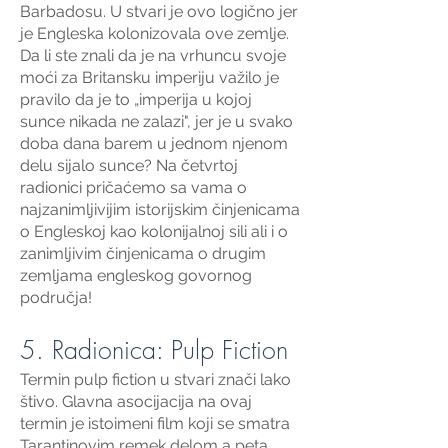
Barbadosu. U stvari je ovo logično jer
je Engleska kolonizovala ove zemlje.
Da li ste znali da je na vrhuncu svoje
moći za Britansku imperiju važilo je
pravilo da je to „imperija u kojoj
sunce nikada ne zalazi", jer je u svako
doba dana barem u jednom njenom
delu sijalo sunce? Na četvrtoj
radionici pričaćemo sa vama o
najzanimljivijim istorijskim činjenicama
o Engleskoj kao kolonijalnoj sili ali i o
zanimljivim činjenicama o drugim
zemljama engleskog govornog
područja!
5. Radionica: Pulp Fiction
Termin pulp fiction u stvari znači lako
štivo. Glavna asocijacija na ovaj
termin je istoimeni film koji se smatra
Tarantinovim remek delom a peta