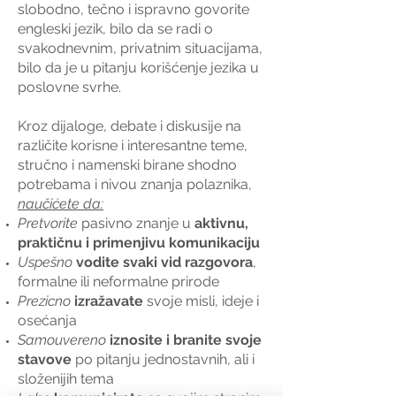
slobodno, tečno i ispravno govorite
engleski jezik, bilo da se radi o
svakodnevnim, privatnim situacijama,
bilo da je u pitanju korišćenje jezika u
poslovne svrhe.
Kroz dijaloge, debate i diskusije na
različite korisne i interesantne teme,
stručno i namenski birane shodno
potrebama i nivou znanja polaznika,
naučićete da:
Pretvorite
pasivno znanje u
aktivnu,
praktičnu i primenjivu komunikaciju
Uspešno
vodite svaki vid razgovora
,
formalne ili neformalne prirode
Prezicno
izražavate
svoje misli, ideje i
osećanja
Samouvereno
iznosite i branite svoje
stavove
po pitanju jednostavnih, ali i
složenijih tema