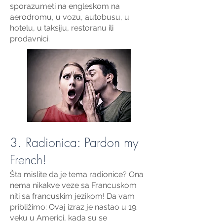
sporazumeti na engleskom na
aerodromu, u vozu, autobusu, u
hotelu, u taksiju, restoranu ili
prodavnici.
3. Radionica: Pardon my
French!
Šta mislite da je tema radionice? Ona
nema nikakve veze sa Francuskom
niti sa francuskim jezikom! Da vam
približimo: Ovaj izraz je nastao u 19.
veku u Americi, kada su se