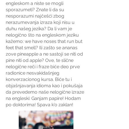
engleskom a niste se mogli
sporazumeti? Znate li da su
nesporazumi najčešći zbog
nerazumevanja izraza koji nisu u
duhu našeg jezika? Da li vam je
nelogično što na engleskom jeziku
kažemo: we have noses that run but
feet that smell? Ili zašto se ananas
zove pineapple a ne sastoji se niti od
pine niti od apple? Ove, te slične
nelogične reči i fraze biće deo prve
radionice nesvakidašnjeg
konverzacionog kursa. Biće tu i
objašnjavanja idioma kao i pokušaja
da prevedemo naše nelogične izraze
na engleski: Ganjam papire! Hodam
po doktorima! Spava k'o zaklan!