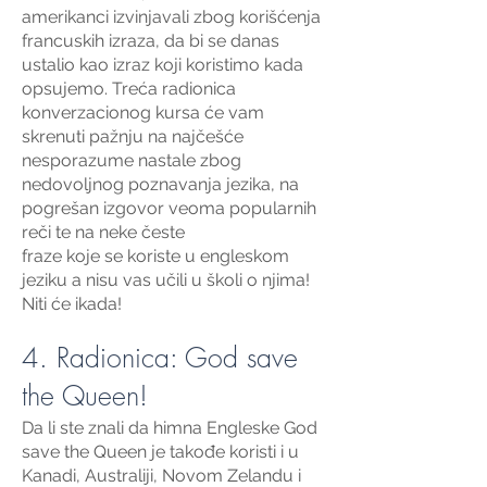
amerikanci izvinjavali zbog korišćenja
francuskih izraza, da bi se danas
ustalio kao izraz koji koristimo kada
opsujemo. Treća radionica
konverzacionog kursa će vam
skrenuti pažnju na najčešće
nesporazume nastale zbog
nedovoljnog poznavanja jezika, na
pogrešan izgovor veoma popularnih
reči te na neke česte
fraze koje se koriste u engleskom
jeziku a nisu vas učili u školi o njima!
Niti će ikada!
4. Radionica: God save
the Queen!
Da li ste znali da himna Engleske God
save the Queen je takođe koristi i u
Kanadi, Australiji, Novom Zelandu i