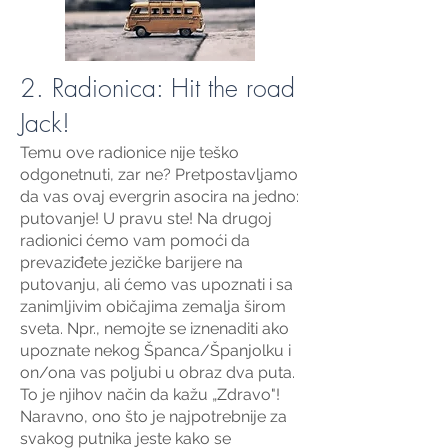
2. Radionica: Hit the road
Jack!
Temu ove radionice nije teško
odgonetnuti, zar ne? Pretpostavljamo
da vas ovaj evergrin asocira na jedno:
putovanje! U pravu ste!
Na drugoj
radionici ćemo vam pomoći da
prevaziđete jezičke barijere na
putovanju, ali ćemo vas upoznati i sa
zanimljivim običajima zemalja širom
sveta. Npr., nemojte se iznenaditi ako
upoznate nekog Španca/Španjolku i
on/ona vas poljubi u obraz dva puta.
To je njihov način da kažu „Zdravo"!
Naravno, ono što je najpotrebnije za
svakog putnika jeste kako se