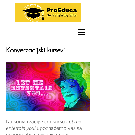
Konverzacijski kursevi
Na konverzacijskom kursu
Let me
entertain you!
upoznaćemo vas sa
neverovatnim činjenicama o