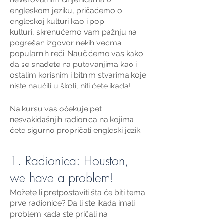
engleskom jeziku, pričaćemo o
engleskoj kulturi kao i pop
kulturi, skrenućemo vam pažnju na
pogrešan izgovor nekih veoma
popularnih reči. Naučićemo vas kako
da se snađete na putovanjima kao i
ostalim korisnim i bitnim stvarima koje
niste naučili u školi, niti ćete ikada!
Na kursu vas očekuje pet
nesvakidašnjih radionica na kojima
ćete sigurno propričati engleski jezik:
1. Radionica: Houston,
we have a problem!
Možete li pretpostaviti šta će biti tema
prve radionice? Da li ste ikada imali
problem kada ste pričali na