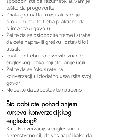
sposobni ste da razumete, ali vam je
teško da progovorite
Znate gramatiku i reči, ali vam je
problem kad to treba praktično da
primenite u govoru
Želite da se oslobodite treme i straha
da ćete napraviti grešku i ostaviti loš
utisak
Imate potrebu da osvežite znanje
engleskog jezika koji ste ranije učili
Želite da se fokusirate na
konverzaciju i dodatno usavršite svoj
govor.
Ne želite da zapostavite naučeno
Šta dobijate pohadjanjem
kurseva konverzacijskog
engleskog?
Kurs konverzacijski engleski ima
prvenstveno cilj da vas nauči kako da