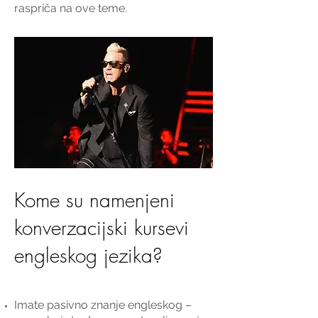
raspriča na ove teme.
Kome su namenjeni
konverzacijski kursevi
engleskog jezika?
Imate pasivno znanje engleskog –