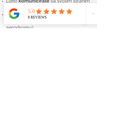
Lako
komunicirate
sa svojim stranim
kolegama i poslovnim partnerima
Budete
snalažljivi na putovanjima
(u
hotelu, restoranu, prodavnicama, na
aerodromu).
Razbijete
jezičke barijere i
blokade
pri izražavanju
Steknete
samopouzdanje
u svoje
znanje
Apsolutna pažnja usmerena je na
svakog polaznika ponaosob. Kroz
interakciju i konstantni praktični rad,
polaznici uvežbavaju i poboljšavaju
svoj izgovor, šire vokabular, stiču
potrebno samopuzdanje. Predavač
ima ulogu koordinatora i pomoćnika.
Bitne informacije o kursevima –