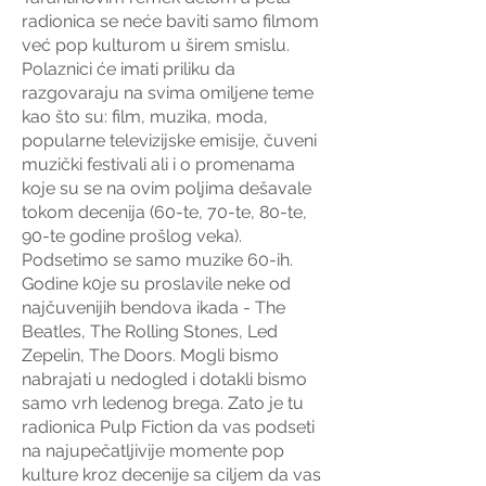
radionica se neće baviti samo filmom
već pop kulturom u širem smislu.
Polaznici će imati priliku da
razgovaraju na svima omiljene teme
kao što su: film, muzika, moda,
popularne televizijske emisije, čuveni
muzički festivali ali i o promenama
koje su se na ovim poljima dešavale
tokom decenija (60-te, 70-te, 80-te,
90-te godine prošlog veka).
Podsetimo se samo muzike 60-ih.
Godine k0je su proslavile neke od
najčuvenijih bendova ikada - The
Beatles, The Rolling Stones, Led
Zepelin, The Doors.
Mogli bismo
nabrajati u nedogled i dotakli bismo
samo vrh ledenog brega. Zato je tu
radionica Pulp Fiction da vas podseti
na najupečatljivije momente pop
kulture kroz decenije sa ciljem da vas