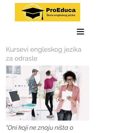
Kursevi engleskog jezika
za odrasle
"Oni koji ne znaju ništa o