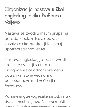
Organizacija nastave u školi
engleskog jezika ProEduca
Valjevo
Nastava se izvodi u malim grupama
od 4 do 8 polaznika, a obuka se
zasniva na komunikaciji i aktivnoj
upotrebi stranog jezika.
Nastava engleskog jezika se izvodi
kroz kurseve, čiji su termini
prilagođeni slobodnom vremenu
polaznika, što je većinom u
poslepodnevnim ili večernjim
časovima.
Kursevi engleskog jezika se odvijaju u
dva semestra. tj. 120 časova (opšti
kursevi), jedan semestar tj. 40 časova