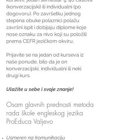
(konverzacijski) ili individualni (po
dogovoru).
Po završetku jednog
stepena obuke polaznici polažu
završni ispit i dobijaju diplome koje
nose oznaku za nivo koji su položili
prema CEFR jezičkom okviru.
Prijavite se na jedan od kurseva iz
naše ponude, bilo da je on
konverzacijski, individualni ili neki
drugi kurs.
Ulažite u sebe i svoje znanje!
Osam glavnih prednosti metoda
rada škole engleskog jezika
ProEduca Valjevo
Usmeren na komunikaciju