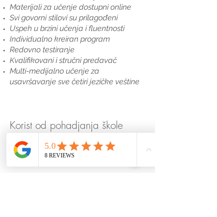
Materijali za učenje dostupni online
Svi govorni stilovi su prilagođeni
Uspeh u brzini učenja i fluentnosti
Individualno kreiran program
Redovno testiranje
Kvalifikovani i stručni predavač
Multi-medijalno učenje za
usavršavanje sve četiri jezičke veštine
Korist od pohadjanja škole
engleskog jezika ProEduca
Valjevo
Poboljšanje svih jezičkih
kompetencija
Uklanjanje treme pri usmenom
izražavanju