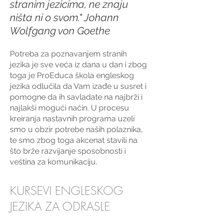
stranim jezicima, ne znaju
ništa ni o svom." Johann
Wolfgang von Goethe
Potreba za poznavanjem stranih
jezika je sve veća iz dana u dan i zbog
toga je ProEduca škola engleskog
jezika odlučila da Vam izađe u susret i
pomogne da ih savladate na najbrži i
najlakši mogući način. U procesu
kreiranja nastavnih programa uzeli
smo u obzir potrebe naših polaznika,
te smo zbog toga akcenat stavili na
što brže razvijanje sposobnosti i
veština za komunikaciju.
KURSEVI ENGLESKOG
JEZIKA ZA ODRASLE