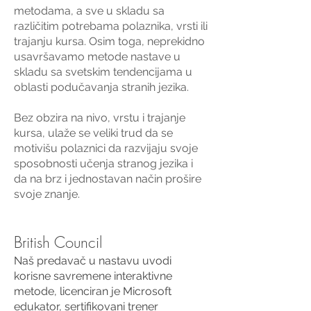
metodama, a sve u skladu sa
različitim potrebama polaznika, vrsti ili
trajanju kursa. Osim toga, neprekidno
usavršavamo metode nastave u
skladu sa svetskim tendencijama u
oblasti podučavanja stranih jezika.
Bez obzira na nivo, vrstu i trajanje
kursa, ulaže se veliki trud da se
motivišu polaznici da razvijaju svoje
sposobnosti učenja stranog jezika i
da na brz i jednostavan način prošire
svoje znanje.
British Council
Naš predavač u nastavu uvodi
korisne savremene interaktivne
metode, licenciran je Microsoft
edukator, sertifikovani trener