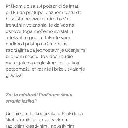
Prilikom upisa svi polaznici će imati
priliku da pristupe ulaznom testu da
bi se što preciznije odredio Vaš
trenutni nivo znanja, te da Vas na
osnovu toga možemo svrstati u
adekvatnu grupu. Takođe Vam
nudimo i pristup našim online
sadržajima za jednostavnije učenje na
bilo kom mestu, te video i audio
materijale na engleskom jeziku koji
potpomažu efikasnije i brže usvajanje
gradiva.
Zašto odabrati ProEduca školu
stranih jezika?
Učenje engleskog jezika u ProEduca
školi stranih jezika se bazira na
različitim kreativnim i inovativnim