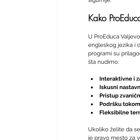
Kako ProEduca
U ProEduca Valjevo 
engleskog jezika i d
programi su prilago
šta nudimo:
Interaktivne i
Iskusni nastavn
Pristup zvanič
Podršku tokom
Fleksibilne te
Ukoliko želite da se
je pravo mesto za v