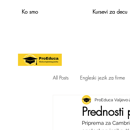
Ko smo
Kursevi za decu
All Posts
Engleski jezik za firme
Cambridge exams
ProEduca Valjevo
Odrasli
Prednosti
Priprema za Cambrid