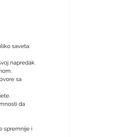
liko saveta:
svoj napredak.
dnom.
govore sa 
ete.
emnosti da 
 spremnije i 