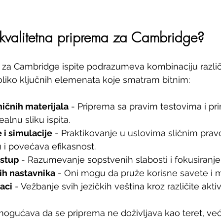
kvalitetna priprema za Cambridge?
 za Cambridge ispite podrazumeva kombinaciju različi
oliko ključnih elemenata koje smatram bitnim:
ničnih materijala
 - Priprema sa pravim testovima i pr
alnu sliku ispita.
i simulacije
 - Praktikovanje u uslovima sličnim prav
 i povećava efikasnost.
istup
 - Razumevanje sopstvenih slabosti i fokusiranje 
ih nastavnika
 - Oni mogu da pruže korisne savete i m
aci
 - Vežbanje svih jezičkih veština kroz različite aktiv
ogućava da se priprema ne doživljava kao teret, već