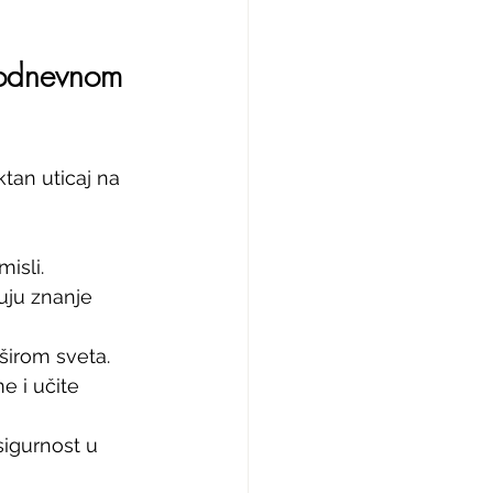
kodnevnom 
an uticaj na 
isli.
uju znanje 
 širom sveta.
e i učite 
sigurnost u 