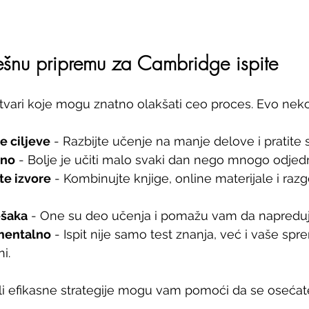
ešnu pripremu za Cambridge ispite
vari koje mogu znatno olakšati ceo proces. Evo neko
e ciljeve
 - Razbijte učenje na manje delove i pratite 
vno
 - Bolje je učiti malo svaki dan nego mnogo odje
ite izvore
 - Kombinujte knjige, online materijale i raz
ešaka
 - One su deo učenja i pomažu vam da napreduj
mentalno
 - Ispit nije samo test znanja, već i vaše spr
i.
i efikasne strategije mogu vam pomoći da se osećate