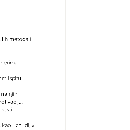
tih metoda i 
imerima 
om ispitu 
na njih.
otivaciju.
nosti.
 kao uzbudljiv 