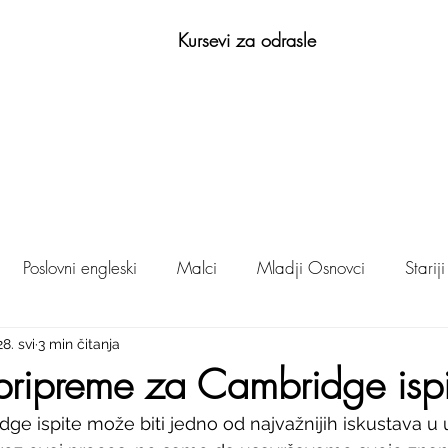
Kursevi za odrasle
Poslovni engleski
Malci
Mladji Osnovci
Starij
28. svi
3 min čitanja
Učenje engleskog jezika
 pripreme za Cambridge ispi
ge ispite može biti jedno od najvažnijih iskustava u 