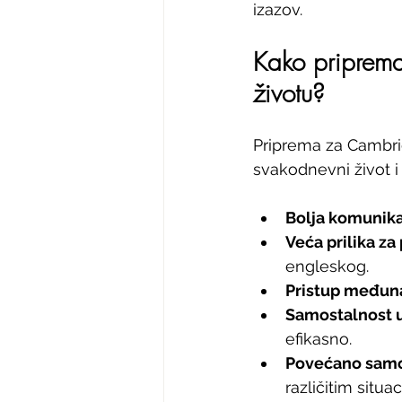
izazov.
Kako priprem
životu?
Priprema za Cambri
svakodnevni život i
Bolja komunika
Veća prilika za
engleskog.
Pristup međun
Samostalnost 
efikasno.
Povećano sam
različitim situa