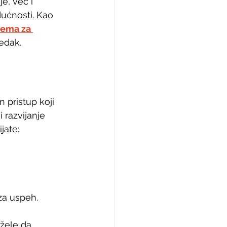
e, već i 
dućnosti. Kao 
rema za 
redak.
 pristup koji 
 razvijanje 
jate:
za uspeh.
 žele da 