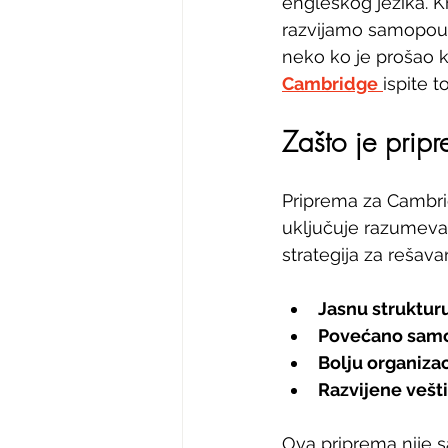
engleskog jezika. K
razvijamo samopouzd
neko ko je prošao k
Cambridge
ispite 
Zašto je prip
Priprema za Cambrid
uključuje razumevanj
strategija za rešav
Jasnu struktur
Povećano sam
Bolju organiza
Razvijene vešti
Ova priprema nije sa