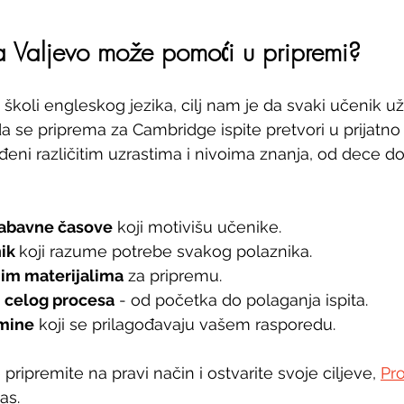
 Valjevo može pomoći u pripremi?
školi engleskog jezika, cilj nam je da svaki učenik už
a se priprema za Cambridge ispite pretvori u prijatno 
đeni različitim uzrastima i nivoima znanja, od dece do
 zabavne časove
 koji motivišu učenike.
ik 
koji razume potrebe svakog polaznika.
nim materijalima
 za pripremu.
 celog procesa
 - od početka do polaganja ispita.
rmine
 koji se prilagođavaju vašem rasporedu.
 pripremite na pravi način i ostvarite svoje ciljeve, 
Pr
as.