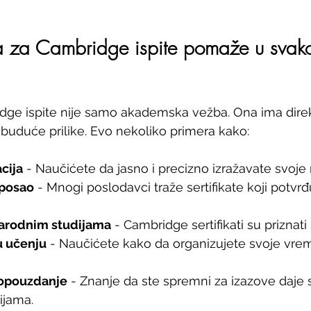
a za Cambridge ispite pomaže u sva
dge ispite nije samo akademska vežba. Ona ima direkt
 buduće prilike. Evo nekoliko primera kako:
cija
 - Naučićete da jasno i precizno izražavate svoje m
 posao
 - Mnogi poslodavci traže sertifikate koji potvrđ
arodnim studijama
 - Cambridge sertifikati su priznati
u učenju
 - Naučićete kako da organizujete svoje vrem
opouzdanje
 - Znanje da ste spremni za izazove daje 
cijama.