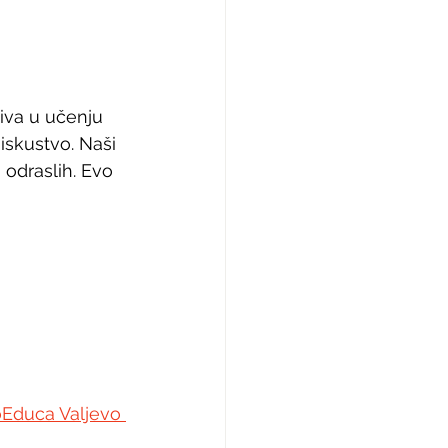
iva u učenju 
iskustvo. Naši 
 odraslih. Evo 
oEduca Valjevo 