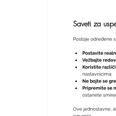
Saveti za usp
Postoje određene st
Postavite realn
Vežbajte redo
Koristite različ
nastavnicima.
Ne bojte se gr
Pripremite se 
ostanete smiren
Ove jednostavne, al
sigurnije.