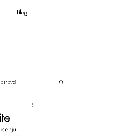
Blog
i osnovci
te
učenju 