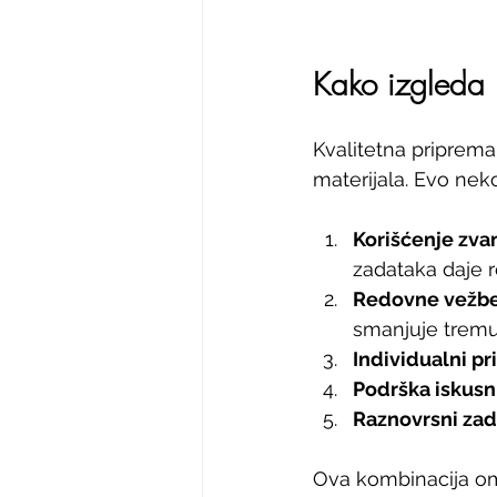
Kako izgleda 
Kvalitetna priprema
materijala. Evo nek
Korišćenje zva
zadataka daje re
Redovne vežbe 
smanjuje tremu
Individualni pr
Podrška iskusn
Raznovrsni zad
Ova kombinacija om