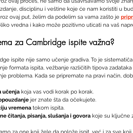
roz ovaj proces, ne samo da usavršavamo svoje znanj
anje, disciplinu i veštine koje će nam koristiti u bu
roz ovaj put, želim da podelim sa vama zašto je 
prip
toliko vredna i kako može pozitivno uticati na vaš nap
rema za Cambridge ispite važna?
ge ispite nije samo učenje gradiva. To je sistematičan
e formata ispita, vežbanje različitih tipova zadataka i
anje problema. Kada se pripremate na pravi način, dobi
u učenja
 koja vas vodi korak po korak.
opouzdanje
 jer znate šta da očekujete.
ciju vremena
 tokom ispita.
ne čitanja, pisanja, slušanja i govora
 koje su ključne 
mo za one koji žele da polože ispit, već i za sve koji