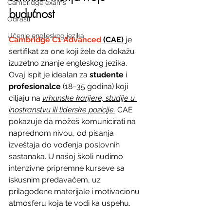
Cambridge exams
budućnost
Odrasli
Učenje engleskog jezika
Cambridge C1 Advanced
 (CAE)
 je 
sertifikat za one koji žele da dokažu 
izuzetno znanje engleskog jezika. 
Ovaj ispit je idealan za 
studente
 i 
profesionalce
 (18–35 godina) koji 
ciljaju na 
vrhunske karijere, studije u 
inostranstvu ili liderske pozicije.
 CAE 
pokazuje da možeš komunicirati na 
naprednom nivou, od pisanja 
izveštaja do vođenja poslovnih 
sastanaka. U našoj školi nudimo 
intenzivne pripremne kurseve sa 
iskusnim predavačem, uz 
prilagođene materijale i motivacionu 
atmosferu koja te vodi ka uspehu.