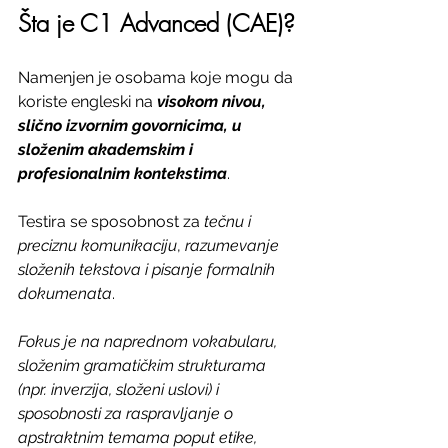
Šta je C1 Advanced (CAE)? 
Namenjen je osobama koje mogu da 
koriste engleski na 
visokom nivou, 
slično izvornim govornicima, u 
složenim akademskim i 
profesionalnim kontekstima
.
Testira se sposobnost za 
tečnu i 
preciznu
komunikaciju
, 
razumevanje
složenih
tekstova
i
pisanje
formalnih
dokumenata
.
Fokus je
na
naprednom vokabularu, 
složenim gramatičkim strukturama 
(npr. inverzija, složeni uslovi) i 
sposobnosti za raspravljanje o 
apstraktnim temama poput etike, 