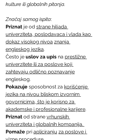
kulture ili globalnih pitanja.
Značaj
samog
ispita
: 
Priznat
 je od 
strane hiljada 
univerziteta, poslodavaca i vlada kao 
dokaz visokog nivoa
znanja 
engleskog jezika
.
Često je 
uslov
za
upis
 na 
prestižne 
univerzitete ili za poslove koji 
zahtevaju odlično poznavanje
engleskog.
Pokazuje
 sposobnost za 
korišćenje 
jezika na nivou bliskom izvornim 
govornicima, što je korisno za 
akademske i profesionalne karijere
.
Priznat
 od strane 
vrhunskih 
univerziteta i globalnih kompanija. 
Pomaže
 pri 
apliciranju
za poslove i 
vizne procedure
.