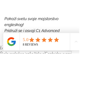
Pokaži svetu svoje majstorstvo 
engleskog! 
Pridruži
se i osvoji C1 Advanced 
sertifikat!
Engleski Valjevo
ProEduca Valjevo
Škola engleskog jezika Valjevo
Cambridge exams
Cambridge ispiti
Cambridge C1 Advanced
C1 ADVANCED
Cambridge exams
Odrasli
Učenje engleskog jezika