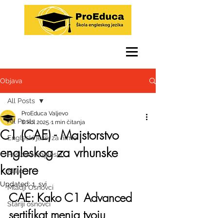
Objava
All Posts
ProEduca Valjevo
All Posts
8. kol 2025.
1 min čitanja
C1 (CAE) - Majstorstvo
Engleski jezik za firme
engleskog za vrhunske
Poslovni engleski
karijere
Malci
Updated:
1. svi
Mladji Osnovci
CAE: Kako C1 Advanced 
Stariji osnovci
sertifikat menja tvoju 