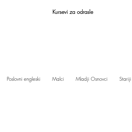
Kursevi za odrasle
Poslovni engleski
Malci
Mladji Osnovci
Starij
© 2026 by ProEduca - Škola engleskog jezika Valjevo.
Učenje engleskog jezika