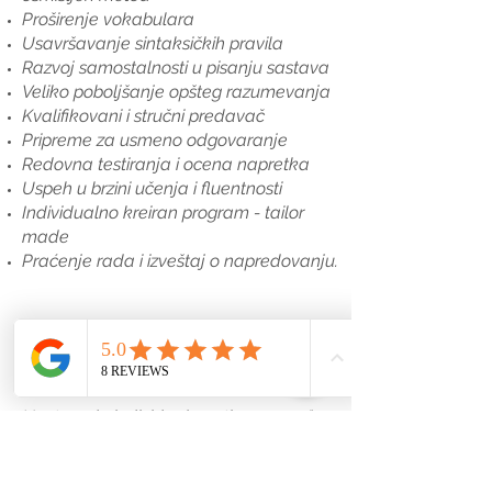
Proširenje vokabulara
Usavršavanje sintaksičkih pravila
Razvoj samostalnosti u pisanju sastava
Veliko poboljšanje opšteg razumevanja
Kvalifikovani i stručni predavač
Pripreme za usmeno odgovaranje
Redovna testiranja i ocena napretka
Uspeh u brzini učenja i fluentnosti
Individualno kreiran program - tailor
made
Praćenje rada i izveštaj o napredovanju.
ž
OPŠTE INFORMACIJE:
Nastava je individualnog tipa „1 na 1"
Nastava može biti organizovana i polu-
individualno
Početak nastave — u dogovoru sa