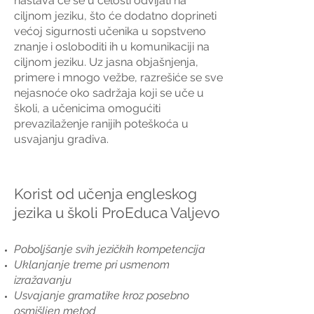
nastava će se u celosti odvijati na
ciljnom jeziku, što će dodatno doprineti
većoj sigurnosti učenika u sopstveno
znanje i osloboditi ih u komunikaciji na
ciljnom jeziku. Uz jasna objašnjenja,
primere i mnogo vežbe, razrešiće se sve
nejasnoće oko sadržaja koji se uče u
školi, a učenicima omogućiti
prevazilaženje ranijih poteškoća u
usvajanju gradiva.
Korist od učenja engleskog
jezika u školi ProEduca Valjevo
Poboljšanje svih jezičkih kompetencija
Uklanjanje treme pri usmenom
izražavanju
Usvajanje gramatike kroz posebno
osmišljen metod