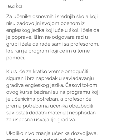
jezika
Za učenike osnovnih i srednjih škola koji
nisu zadovoljni svojom ocenom iz
engleskog jezika koji uče u školi i žele da
je poprave, ili im ne odgovara rad u
grupi i žele da rade sami sa profesorom,
kreiran je program koji će im u tome
pomoći.
Kurs će za kratko vreme omogućiti
siguran i brz napredak u savladavanju
gradiva engleskog jezika. Časovi tokom
ovog kursa bazirani su na programu koji
je učenicima potreban, a profesor će
prema potrebama učenika obezbediti
sav ostali dodatni materijal
neophodan
za uspešno usvajanje gradiva.
Ukoliko nivo znanja učenika dozvoljava,