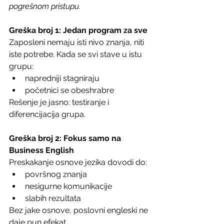
pogrešnom pristupu.
Greška broj
1:
Jedan program
za
sve
Zaposleni nemaju isti nivo znanja, niti 
iste potrebe. Kada se svi stave u istu 
grupu:
napredniji stagniraju
početnici se obeshrabre
Rešenje je jasno: testiranje i 
diferencijacija grupa.
Greška broj 2:
Fokus
samo
na
Business
English
Preskakanje osnove jezika dovodi do:
površnog znanja
nesigurne komunikacije
slabih rezultata
Bez jake osnove, poslovni engleski ne 
daje pun efekat.