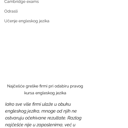
Cambridge exams
Odrasli
Učenje engleskog jezika
Najčešće greške firmi pri odabiru pravog 
kursa engleskog jezika 
Iako sve više firmi ulaže u obuku 
engleskog jezika, mnoge
od njih ne 
ostvaruju očekivane rezultate. Razlog 
najčešće nije u zaposlenima, već u 