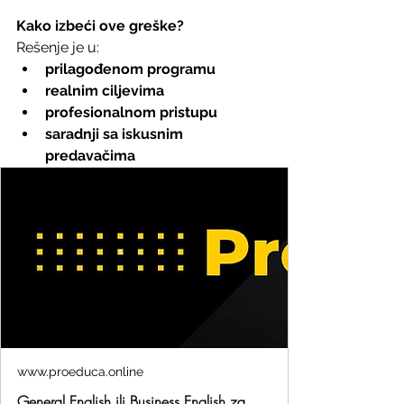
Kako
izbeći
ove
greške?
Rešenje je u:
prilagođenom
programu
realnim
ciljevima
profesionalnom
pristupu
saradnji
sa
iskusnim
predavačima
www.proeduca.online
General English ili Business English za