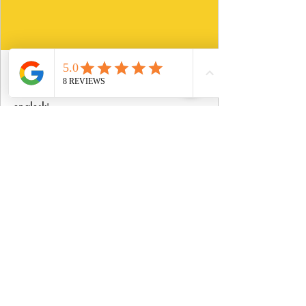
www.proeduca.online
Engleski za firme Valjevo | Poslovni
engleski
Profesionalni kursevi engleskog jezika za
firme, kursevi poslovnog engleskog jezika
za pojedince i firme, personalizovani
kursevi poslovnog engleskog. Korporativna
obuka zaposlenih, Business i General
English, testiranje nivoa i merljiv napredak.
ProEduca Valjevo
Poslovni engleski Valjevo
Engleski za firme
Engleski za odrasle
Engleski jezik za firme
Poslovni engleski
Odrasli